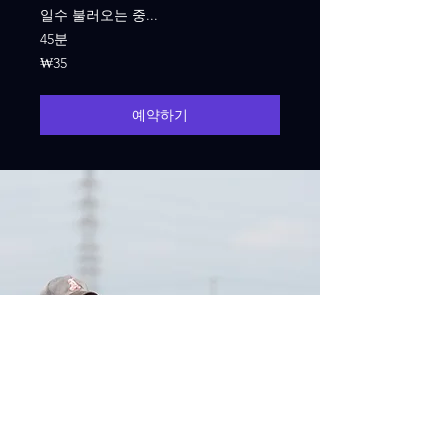
일수 불러오는 중...
45분
35
₩35
대
한
민
국
예약하기
원
블랙TV만 기억하시면 언제 어디서
나 즐기실 수 있습니다.
최신 자료가 넘쳐나고 가장 빠른
스포츠 무료 중계는 블랙티비를 이