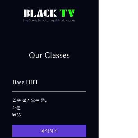
Our Classes
Base HIIT
일수 불러오는 중...
45분
35
₩35
대
한
민
국
예약하기
원