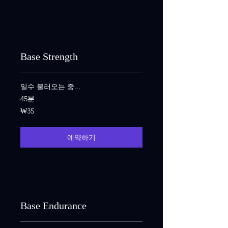
Base Strength
일수 불러오는 중...
45분
35
₩35
대
한
민
국
예약하기
원
Base Endurance